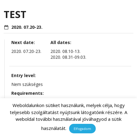
TEST
2020. 07.20-23.
Next date:
All dates:
2020. 07.20-23.
2020. 08.10-13.
2020. 08.31-09.03.
Entry level:
Nem szükséges
Requirements:
Betöltött 10. életév, 200m folyamatos úszni tudás
Weboldalunkon sütiket használunk, melyek célja, hogy
teljesebb szolgáltatást nyújtsunk látogatóink részére. A
weboldal további használatával jóváhagyod a sütik
350
€
használatát.
Elfogadom