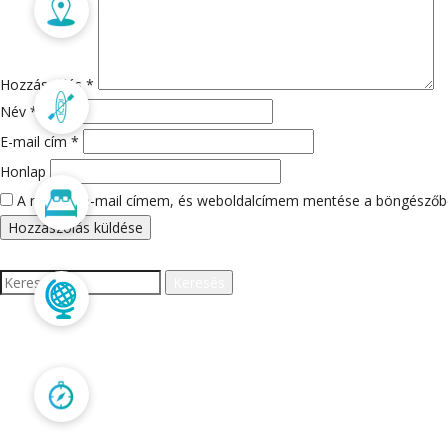
Merülőhelyek
Hozzászólás
*
Programok
Név
*
E-mail cím
*
Honlap
Szállás
A nevem, e-mail címem, és weboldalcímem mentése a böngészőb
Keresés:
Trópusi túrák
LEGUTÓBBI HOZZÁS
Kapcsolat