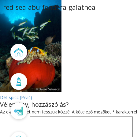
red-sea-abu-fendera-galathea
Főoldal
Búvárbázis
BEJEGYZÉS
Déli spicc (Prvić)
Vélemény, hozzászólás?
NAVIGÁCIÓ
Búvártanfolyam
Az e-mail címet nem tesszük közzé.
A kötelező mezőket
*
karakterrel