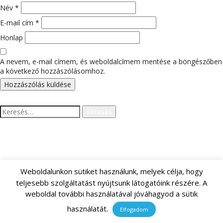
Név
*
E-mail cím
*
Honlap
A nevem, e-mail címem, és weboldalcímem mentése a böngészőben
a következő hozzászólásomhoz.
Keresés:
LEGUTÓBBI HOZZÁSZÓLÁSOK
Weboldalunkon sütiket használunk, melyek célja, hogy
teljesebb szolgáltatást nyújtsunk látogatóink részére. A
ARCHÍVUM
weboldal további használatával jóváhagyod a sütik
használatát.
Elfogadom