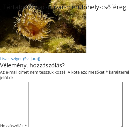
Tartalom-Lisac-búvár-merülőhely-csőféreg
BEJEGYZÉS
Lisac-sziget (Sv. Juraj)
Vélemény, hozzászólás?
NAVIGÁCIÓ
Az e-mail címet nem tesszük közzé.
A kötelező mezőket
*
karakterrel
jelöltük
Hozzászólás
*