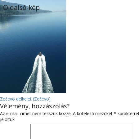
Oldalsó-kép
BEJEGYZÉS
Zečevo délkelet (Zečevo)
Vélemény, hozzászólás?
NAVIGÁCIÓ
Az e-mail címet nem tesszük közzé.
A kötelező mezőket
*
karakterrel
jelöltük