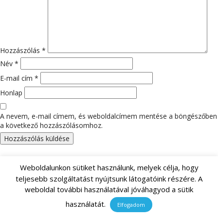
Hozzászólás
*
Név
*
E-mail cím
*
Honlap
A nevem, e-mail címem, és weboldalcímem mentése a böngészőben
a következő hozzászólásomhoz.
Keresés:
Weboldalunkon sütiket használunk, melyek célja, hogy
teljesebb szolgáltatást nyújtsunk látogatóink részére. A
weboldal további használatával jóváhagyod a sütik
LEGUTÓBBI HOZZÁSZÓLÁSOK
használatát.
Elfogadom