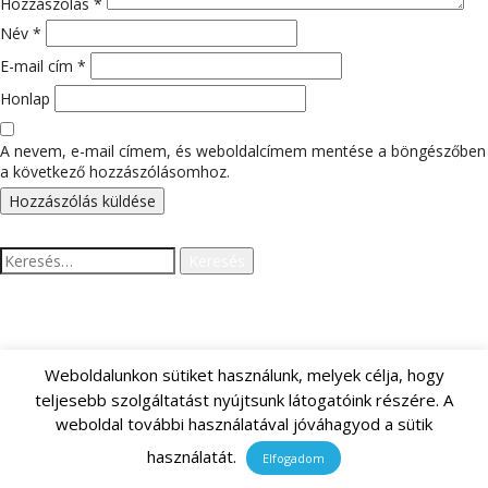
Hozzászólás
*
Név
*
E-mail cím
*
Honlap
A nevem, e-mail címem, és weboldalcímem mentése a böngészőben
a következő hozzászólásomhoz.
Keresés:
LEGUTÓBBI HOZZÁSZÓLÁSOK
Weboldalunkon sütiket használunk, melyek célja, hogy
teljesebb szolgáltatást nyújtsunk látogatóink részére. A
weboldal további használatával jóváhagyod a sütik
ARCHÍVUM
használatát.
Elfogadom