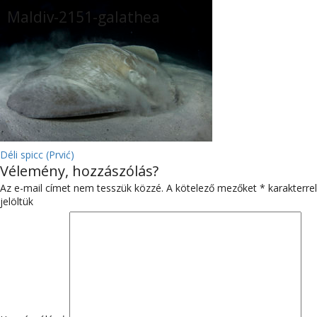
Maldiv-2151-galathea
BEJEGYZÉS
Déli spicc (Prvić)
Vélemény, hozzászólás?
NAVIGÁCIÓ
Az e-mail címet nem tesszük közzé.
A kötelező mezőket
*
karakterrel
jelöltük