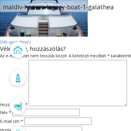
maldiv-honors-legacy-boat-1-galathea
BEJEGYZÉS
Déli spicc (Prvić)
Vélemény, hozzászólás?
Főoldal
NAVIGÁCIÓ
Az e-mail címet nem tesszük közzé.
A kötelező mezőket
*
karakterrel
Búvárbázis
Hozzászólás
*
Búvártanfolyam
Név
*
E-mail cím
*
Honlap