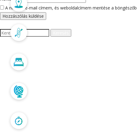
Merülőhelyek
A nevem, e-mail címem, és weboldalcímem mentése a böngészőb
Keresés:
Programok
LEGUTÓBBI HOZZÁS
Szállás
ARCHÍVUM
Trópusi túrák
Kapcsolat
KATEGÓRIÁK