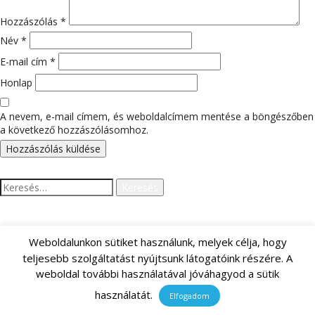
Hozzászólás
*
Név
*
E-mail cím
*
Honlap
A nevem, e-mail címem, és weboldalcímem mentése a böngészőben
a következő hozzászólásomhoz.
Keresés:
LEGUTÓBBI HOZZÁSZÓLÁSOK
Weboldalunkon sütiket használunk, melyek célja, hogy
teljesebb szolgáltatást nyújtsunk látogatóink részére. A
weboldal további használatával jóváhagyod a sütik
használatát.
Elfogadom
ARCHÍVUM