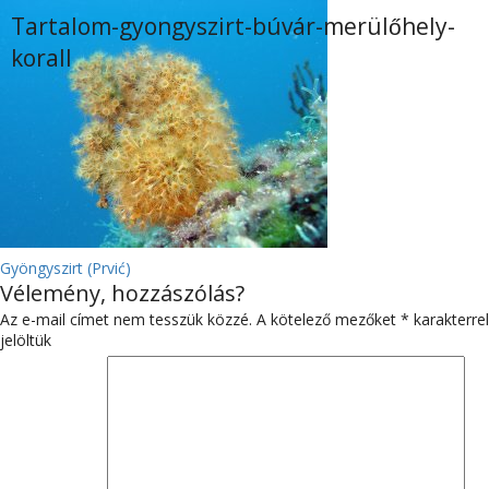
Tartalom-gyongyszirt-búvár-merülőhely-
korall
BEJEGYZÉS
Gyöngyszirt (Prvić)
Vélemény, hozzászólás?
NAVIGÁCIÓ
Az e-mail címet nem tesszük közzé.
A kötelező mezőket
*
karakterrel
jelöltük