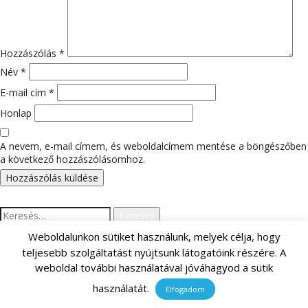
Hozzászólás
*
Név
*
E-mail cím
*
Honlap
A nevem, e-mail címem, és weboldalcímem mentése a böngészőben
a következő hozzászólásomhoz.
Keresés:
Weboldalunkon sütiket használunk, melyek célja, hogy
teljesebb szolgáltatást nyújtsunk látogatóink részére. A
LEGUTÓBBI HOZZÁSZÓLÁSOK
weboldal további használatával jóváhagyod a sütik
használatát.
Elfogadom