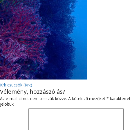
BEJEGYZÉS
Krk csücsök (Krk)
Vélemény, hozzászólás?
NAVIGÁCIÓ
Az e-mail címet nem tesszük közzé.
A kötelező mezőket
*
karakterrel
jelöltük