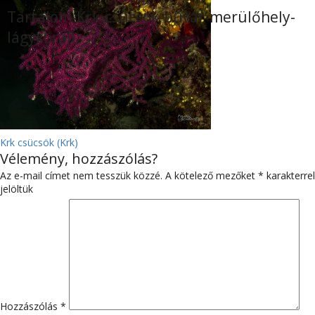
Tartalom-Krk-csücsök-búvár-merülőhely-
lágykorall
BEJEGYZÉS
Krk csücsök (Krk)
Vélemény, hozzászólás?
NAVIGÁCIÓ
Az e-mail címet nem tesszük közzé.
A kötelező mezőket
*
karakterrel
jelöltük
Hozzászólás
*