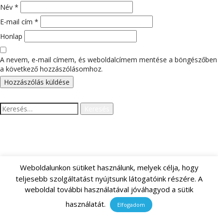
Név
*
E-mail cím
*
Honlap
A nevem, e-mail címem, és weboldalcímem mentése a böngészőben
a következő hozzászólásomhoz.
Keresés:
LEGUTÓBBI HOZZÁSZÓLÁSOK
Weboldalunkon sütiket használunk, melyek célja, hogy
teljesebb szolgáltatást nyújtsunk látogatóink részére. A
ARCHÍVUM
weboldal további használatával jóváhagyod a sütik
használatát.
Elfogadom