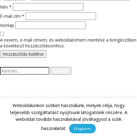
Név
*
E-mail cím
*
Honlap
A nevem, e-mail címem, és weboldalcímem mentése a böngészőben
a következő hozzászólásomhoz.
Keresés:
LEGUTÓBBI HOZZÁSZÓLÁSOK
Weboldalunkon sütiket használunk, melyek célja, hogy
teljesebb szolgáltatást nyújtsunk látogatóink részére. A
weboldal további használatával jóváhagyod a sütik
ARCHÍVUM
használatát.
Elfogadom