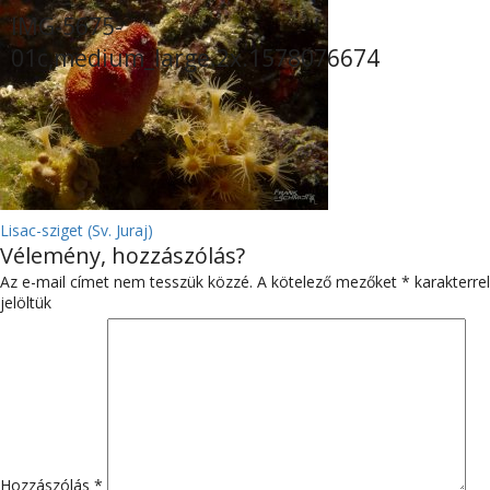
IMG-5675-
01c,medium_large.2x.1578076674
BEJEGYZÉS
Lisac-sziget (Sv. Juraj)
Vélemény, hozzászólás?
NAVIGÁCIÓ
Az e-mail címet nem tesszük közzé.
A kötelező mezőket
*
karakterrel
jelöltük
Hozzászólás
*