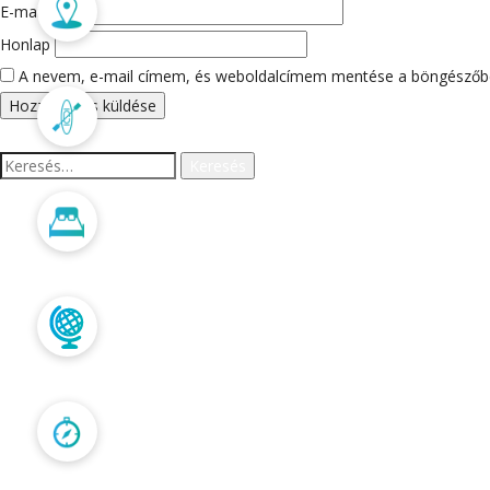
Merülőhelyek
E-mail cím
*
Honlap
A nevem, e-mail címem, és weboldalcímem mentése a böngészőb
Programok
Keresés:
Szállás
LEGUTÓBBI HOZZÁS
Trópusi túrák
ARCHÍVUM
Kapcsolat