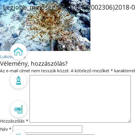
Legjobb_minőség_P9150049[(002306)2018-09
Főoldal
BEJEGYZÉS
Lukovo Voda
Vélemény, hozzászólás?
NAVIGÁCIÓ
Az e-mail címet nem tesszük közzé.
A kötelező mezőket
*
karakterrel
Búvárbázis
Búvártanfolyam
Hozzászólás
*
Név
*