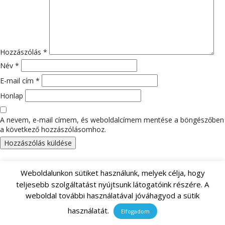
Hozzászólás
*
Név
*
E-mail cím
*
Honlap
A nevem, e-mail címem, és weboldalcímem mentése a böngészőben
a következő hozzászólásomhoz.
Keresés:
Weboldalunkon sütiket használunk, melyek célja, hogy
teljesebb szolgáltatást nyújtsunk látogatóink részére. A
weboldal további használatával jóváhagyod a sütik
LEGUTÓBBI HOZZÁSZÓLÁSOK
használatát.
Elfogadom