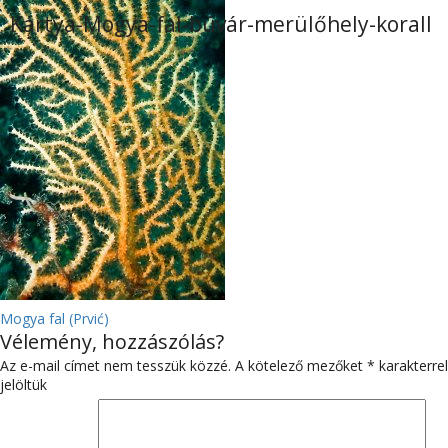
Kártya-Mogya-fal-búvár-merülőhely-korall
BEJEGYZÉS
Mogya fal (Prvić)
Vélemény, hozzászólás?
NAVIGÁCIÓ
Az e-mail címet nem tesszük közzé.
A kötelező mezőket
*
karakterrel
jelöltük