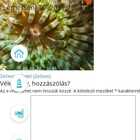
Lernersenj_07_2011_1024-6
Főoldal
BEJEGYZÉS
Zečevo délkelet (Zečevo)
Vélemény, hozzászólás?
Búvárbázis
NAVIGÁCIÓ
Az e-mail címet nem tesszük közzé.
A kötelező mezőket
*
karakterrel
Búvártanfolyam