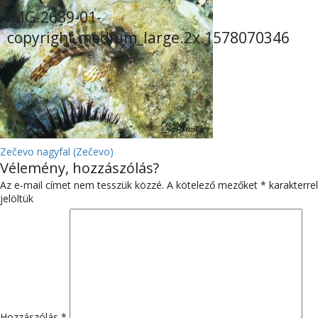
IMG-2689-01-
copyright,medium_large.2x.1578070346
BEJEGYZÉS
Zečevo nagyfal (Zečevo)
Vélemény, hozzászólás?
NAVIGÁCIÓ
Az e-mail címet nem tesszük közzé.
A kötelező mezőket
*
karakterrel
jelöltük
Hozzászólás
*