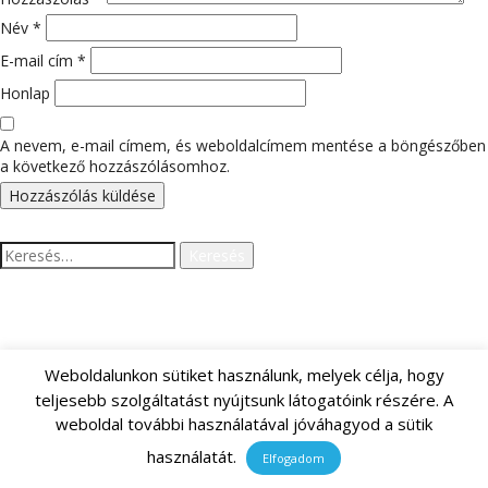
Név
*
E-mail cím
*
Honlap
A nevem, e-mail címem, és weboldalcímem mentése a böngészőben
a következő hozzászólásomhoz.
Keresés:
LEGUTÓBBI HOZZÁSZÓLÁSOK
Weboldalunkon sütiket használunk, melyek célja, hogy
teljesebb szolgáltatást nyújtsunk látogatóink részére. A
weboldal további használatával jóváhagyod a sütik
ARCHÍVUM
használatát.
Elfogadom