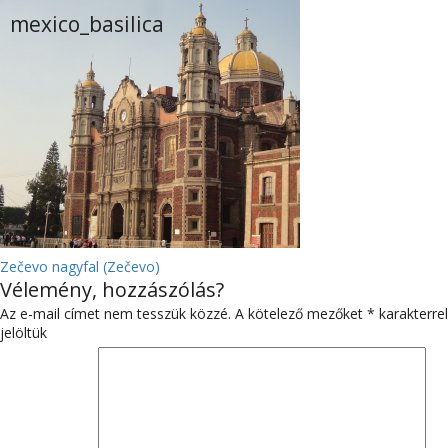
mexico_basilica
BEJEGYZÉS
Zečevo nagyfal (Zečevo)
Vélemény, hozzászólás?
NAVIGÁCIÓ
Az e-mail címet nem tesszük közzé.
A kötelező mezőket
*
karakterrel
jelöltük