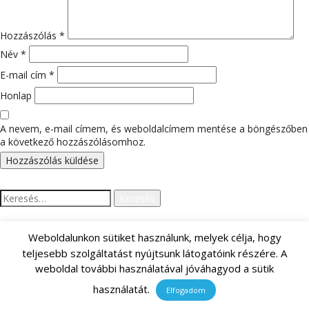
Hozzászólás
*
Név
*
E-mail cím
*
Honlap
A nevem, e-mail címem, és weboldalcímem mentése a böngészőben
a következő hozzászólásomhoz.
Keresés:
Weboldalunkon sütiket használunk, melyek célja, hogy
LEGUTÓBBI HOZZÁSZÓLÁSOK
teljesebb szolgáltatást nyújtsunk látogatóink részére. A
weboldal további használatával jóváhagyod a sütik
használatát.
Elfogadom