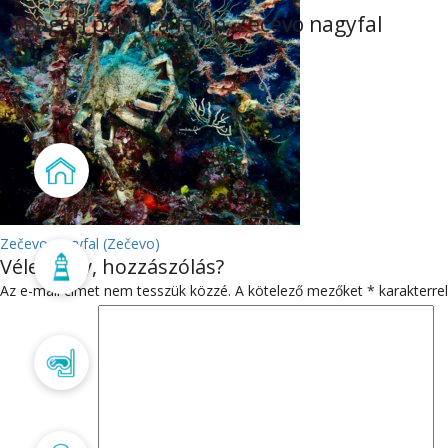
Tengeri pók ül a falon, Zecevo nagyfal
Főoldal
BEJEGYZÉS
Zečevo nagyfal (Zečevo)
Vélemény, hozzászólás?
Búvárbázis
NAVIGÁCIÓ
Az e-mail címet nem tesszük közzé.
A kötelező mezőket
*
karakterrel
Búvártanfolyam