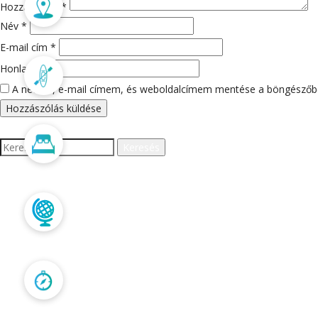
Merülőhelyek
Hozzászólás
*
Név
*
E-mail cím
*
Honlap
Programok
A nevem, e-mail címem, és weboldalcímem mentése a böngészőb
Szállás
Keresés:
LEGUTÓBBI HOZZÁS
Trópusi túrák
ARCHÍVUM
Kapcsolat