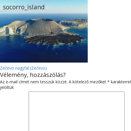
socorro_island
BEJEGYZÉS
Zečevo nagyfal (Zečevo)
Vélemény, hozzászólás?
NAVIGÁCIÓ
Az e-mail címet nem tesszük közzé.
A kötelező mezőket
*
karakterrel
jelöltük