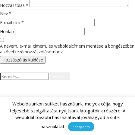
Hozzászólás
*
Név
*
E-mail cím
*
Honlap
A nevem, e-mail címem, és weboldalcímem mentése a böngészőben
a következő hozzászólásomhoz.
Keresés:
LEGUTÓBBI HOZZÁSZÓLÁSOK
Weboldalunkon sütiket használunk, melyek célja, hogy
teljesebb szolgáltatást nyújtsunk látogatóink részére. A
weboldal további használatával jóváhagyod a sütik
ARCHÍVUM
használatát.
Elfogadom