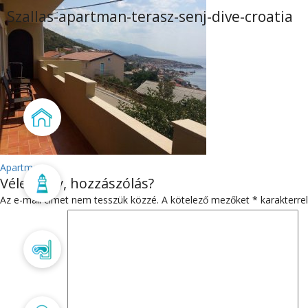
Szallas-apartman-terasz-senj-dive-croatia
Főoldal
BEJEGYZÉS
Apartman
Vélemény, hozzászólás?
Búvárbázis
NAVIGÁCIÓ
Az e-mail címet nem tesszük közzé.
A kötelező mezőket
*
karakterrel
Búvártanfolyam