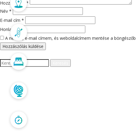
Merülőhelyek
Hozzászólás
*
Név
*
E-mail cím
*
Honlap
Programok
A nevem, e-mail címem, és weboldalcímem mentése a böngészőb
Szállás
Keresés:
LEGUTÓBBI HOZZÁS
Trópusi túrák
ARCHÍVUM
Kapcsolat