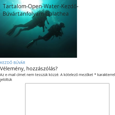
Tartalom-Open-Water-Kezdő-
Búvártanfolyam-Galathea
BEJEGYZÉS
KEZDŐ BÚVÁR
Vélemény, hozzászólás?
NAVIGÁCIÓ
Az e-mail címet nem tesszük közzé.
A kötelező mezőket
*
karakterrel
jelöltük