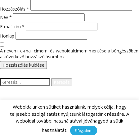
Hozzászólás
*
Név
*
E-mail cím
*
Honlap
A nevem, e-mail címem, és weboldalcímem mentése a böngészőben
a következő hozzászólásomhoz.
Keresés:
LEGUTÓBBI HOZZÁSZÓLÁSOK
Weboldalunkon sütiket használunk, melyek célja, hogy
teljesebb szolgáltatást nyújtsunk látogatóink részére. A
weboldal további használatával jóváhagyod a sütik
használatát.
Elfogadom
ARCHÍVUM